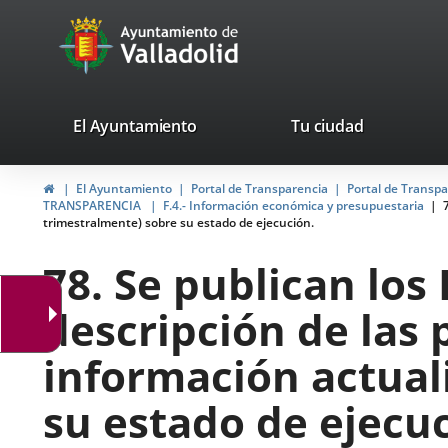
Portal
Jump to content
avaTop
Web
del
Ayuntamiento
valladolid.es
El Ayuntamiento
Tu ciudad
de
Home
El Ayuntamiento
Portal de Transparencia
Portal de Transp
Valladolid
TRANSPARENCIA
F.4.- Información económica y presupuestaria
trimestralmente) sobre su estado de ejecución.
78. Se publican los
descripción de las 
información actual
su estado de ejecuc