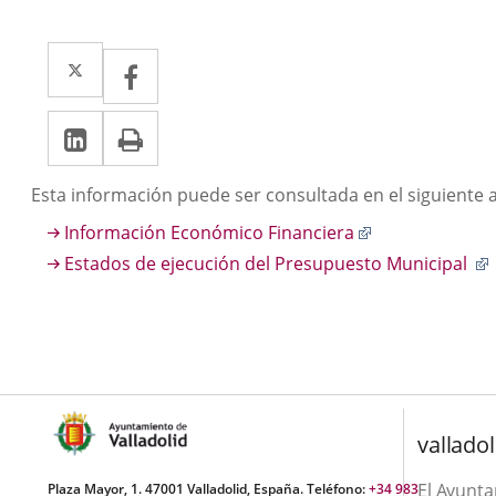
Twitter
Enlace
Facebook
Enlace
a
a
Linkedin
Enlace
Print
una
una
a
aplicación
aplicación
Descripción
Esta información puede ser consultada en el siguiente a
una
externa.
externa.
Enlace
Información Económico Financiera
aplicación
a
Estados de ejecución del Presupuesto Municipal
externa.
una
aplicación
externa.
valladol
El Ayunt
Plaza Mayor, 1. 47001 Valladolid, España. Teléfono:
+34 983