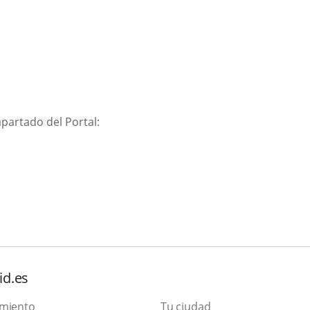
partado del Portal:
Enlace
a
una
aplicación
externa.
id.es
amiento
Tu ciudad