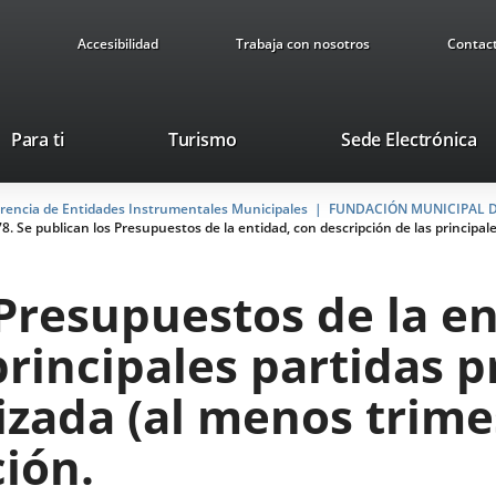
Accesibilidad
Trabaja con nosotros
Contac
This
Li
Para ti
Turismo
Sede Electrónica
link
to
will
ex
arencia de Entidades Instrumentales Municipales
open
FUNDACIÓN MUNICIPAL D
ap
78. Se publican los Presupuestos de la entidad, con descripción de las principa
in
a
pop-
 Presupuestos de la e
up
window.
principales partidas 
izada (al menos trim
ión.