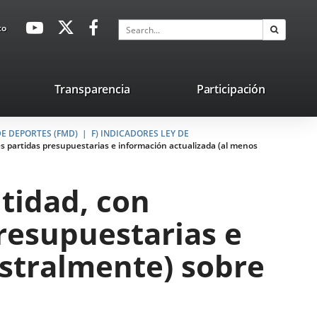
avaHeaderSocial
Link
Link
Link
Search
to
Search
to
to
to
external
external
external
application.
application.
application.
nk
Transparencia
Participación
ternal
E DEPORTES (FMD)
plication.
F) INDICADORES LEY DE
les partidas presupuestarias e información actualizada (al menos
ntidad, con
presupuestarias e
estralmente) sobre