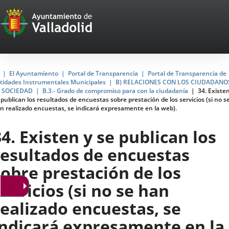
Portal
Jump to content
Web
del
Ayuntamiento
Home
El Ayuntamiento
Portal de Transparencia
Portal de Transparencia de
tidades Instrumentales Municipales
B) RELACIONES CON LOS CIUDADANO
de
 SOCIEDAD
B.3.- Grado de compromiso para con la ciudadanía
34. Existen
 publican los resultados de encuestas sobre prestación de los servicios (si no s
Valladolid
n realizado encuestas, se indicará expresamente en la web).
34. Existen y se publican los
resultados de encuestas
sobre prestación de los
servicios (si no se han
realizado encuestas, se
indicará expresamente en la