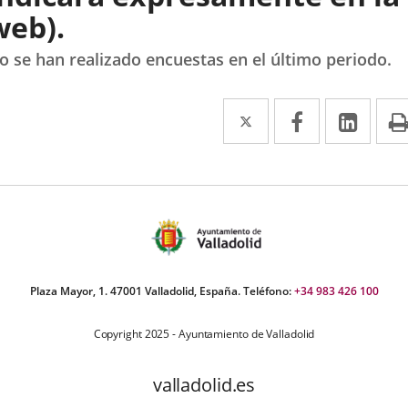
web).
o se han realizado encuestas en el último periodo.
Twitter
Enlace
Facebook
Enlace
Link
Enla
a
a
a
una
una
una
aplicación
aplicación
aplic
externa.
externa.
exte
Plaza Mayor, 1. 47001 Valladolid, España. Teléfono:
+34 983 426 100
Copyright 2025 - Ayuntamiento de Valladolid
valladolid.es