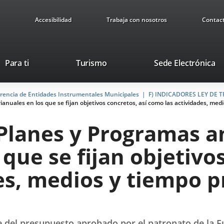
Accesibilidad
Trabaja con nosotros
Contac
This
Li
Para ti
Turismo
Sede Electrónica
link
to
will
ex
arencia de Entidades Instrumentales Municipales
open
F) INDICADORES LEY DE
ap
ianuales en los que se fijan objetivos concretos, así como las actividades, med
in
a
 Planes y Programas a
pop-
up
 que se fijan objetivo
window.
es, medios y tiempo p
te del presupuesto aprobado por el patronato de la 