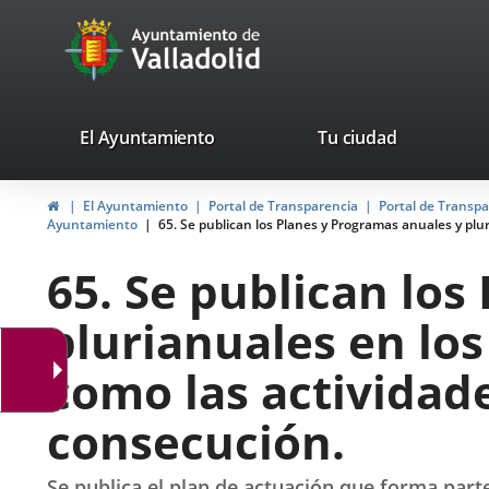
Portal
Jump to content
avaTop
Web
del
Ayuntamiento
valladolid.es
El Ayuntamiento
Tu ciudad
de
Home
El Ayuntamiento
Portal de Transparencia
Portal de Transp
Valladolid
Ayuntamiento
65. Se publican los Planes y Programas anuales y plur
65. Se publican los
plurianuales en los
como las actividad
consecución.
Se publica el plan de actuación que forma par