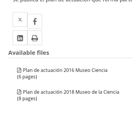
Twitter
Enlace
Facebook
Enlace
a
a
Linkedin
Enlace
Print
una
una
a
aplicación
aplicación
Available files
una
externa.
externa.
aplicación
Plan de actuación 2016 Museo Ciencia
externa.
(6 pages)
Plan de actuación 2018 Museo de la Ciencia
(8 pages)