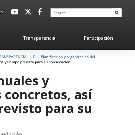
avaHeaderSocial
Link
Link
Link
Search
to
Search
to
to
to
external
external
external
application.
application.
application.
nk
Transparencia
Participación
ternal
 TRANSPARENCIA
plication.
F.1.- Planificación y organización del
ios y tiempo previsto para su consecución.
nuales y
s concretos, así
revisto para su
Fundación