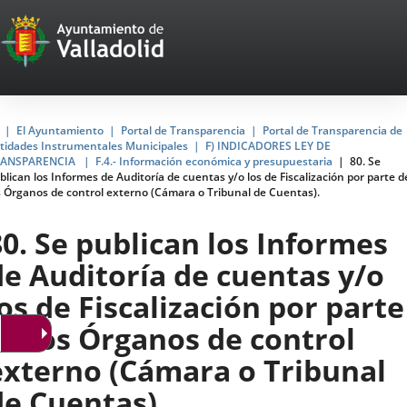
Portal
Jump to content
Web
del
Ayuntamiento
Home
El Ayuntamiento
Portal de Transparencia
Portal de Transparencia de
tidades Instrumentales Municipales
F) INDICADORES LEY DE
de
RANSPARENCIA
F.4.- Información económica y presupuestaria
80. Se
blican los Informes de Auditoría de cuentas y/o los de Fiscalización por parte d
Valladolid
s Órganos de control externo (Cámara o Tribunal de Cuentas).
80. Se publican los Informes
de Auditoría de cuentas y/o
los de Fiscalización por parte
de los Órganos de control
externo (Cámara o Tribunal
de Cuentas).