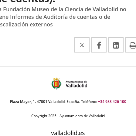
a Fundación Museo de la Ciencia de Valladolid no
iene Informes de Auditoría de cuentas o de
iscalización externos
Twitter
Enlace
Facebook
Enlace
Link
Enla
a
a
a
una
una
una
aplicación
aplicación
aplic
externa.
externa.
exte
Plaza Mayor, 1. 47001 Valladolid, España. Teléfono:
+34 983 426 100
Copyright 2025 - Ayuntamiento de Valladolid
valladolid.es