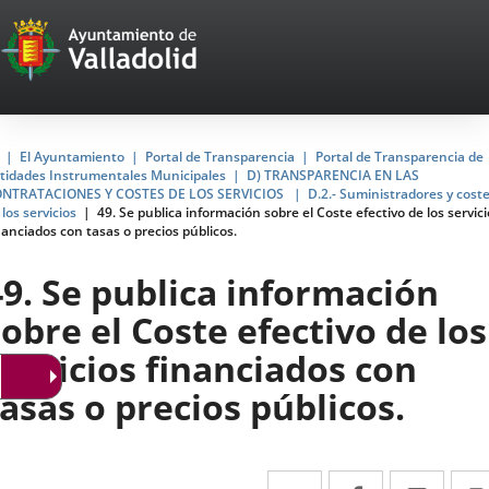
Portal
Jump to content
Web
del
Ayuntamiento
Home
El Ayuntamiento
Portal de Transparencia
Portal de Transparencia de
tidades Instrumentales Municipales
D) TRANSPARENCIA EN LAS
de
NTRATACIONES Y COSTES DE LOS SERVICIOS
D.2.- Suministradores y cost
 los servicios
49. Se publica información sobre el Coste efectivo de los servici
Valladolid
nanciados con tasas o precios públicos.
49. Se publica información
sobre el Coste efectivo de los
servicios financiados con
tasas o precios públicos.
Twitter
Enlace
Facebook
Enlace
Link
Enla