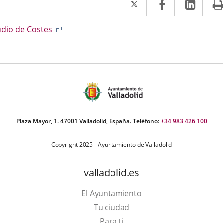
a
a
a
scripción
Enlace
udio de Costes
una
una
una
a
aplicación
aplicación
aplic
una
aplicación
externa.
externa.
exte
externa.
Plaza Mayor, 1. 47001 Valladolid, España. Teléfono:
+34 983 426 100
Copyright 2025 - Ayuntamiento de Valladolid
valladolid.es
El Ayuntamiento
Tu ciudad
Para ti