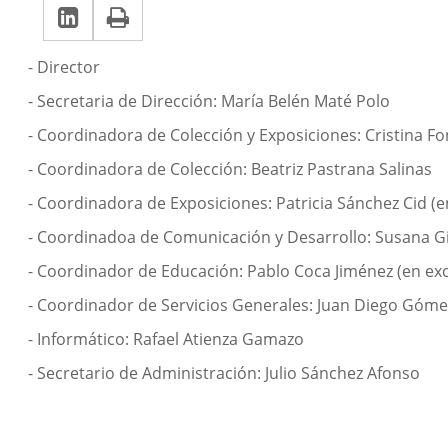
Linkedin
Enlace
Print
una
una
a
aplicación
aplicación
Descripción
- Director
una
externa.
externa.
- Secretaria de Dirección: María Belén Maté Polo
aplicación
- Coordinadora de Colección y Exposiciones: Cristina F
externa.
- Coordinadora de Colección: Beatriz Pastrana Salinas
- Coordinadora de Exposiciones: Patricia Sánchez Cid (e
- Coordinadoa de Comunicación y Desarrollo: Susana Gi
- Coordinador de Educación: Pablo Coca Jiménez (en exc
- Coordinador de Servicios Generales: Juan Diego Góme
- Informático: Rafael Atienza Gamazo
- Secretario de Administración: Julio Sánchez Afonso