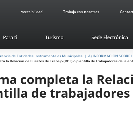
Accesibilidad
Trabaja con nosotros
Contac
This
Li
Para ti
Turismo
Sede Electrónica
link
to
will
ex
arencia de Entidades Instrumentales Municipales
open
A) INFORMACIÓN SOBRE 
ap
ta la Relación de Puestos de Trabajo (RPT) o plantilla de trabajadores de la en
in
a
rma completa la Relac
pop-
up
ntilla de trabajadores
window.