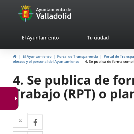
Portal
Jump to content
avaTop
Web
del
Ayuntamiento
valladolid.es
El Ayuntamiento
Tu ciudad
de
Home
El Ayuntamiento
Portal de Transparencia
Portal de Transp
Valladolid
electos y el personal del Ayuntamiento
4. Se publica de forma comple
4. Se publica de fo
Trabajo (RPT) o pla
Twitter
Enlace
Facebook
Enlace
a
a