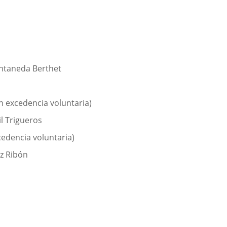
ontaneda Berthet
n excedencia voluntaria)
l Trigueros
edencia voluntaria)
z Ribón