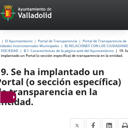
Portal
Jump to content
Web
del
Ayuntamiento
Home
El Ayuntamiento
Portal de Transparencia
Portal de Transparencia de
tidades Instrumentales Municipales
B) RELACIONES CON LOS CIUDADANO
de
 SOCIEDAD
B.1. Características de la página web del Ayuntamiento
19. S
 implantado un Portal (o sección específica) de transparencia en la entidad.
Valladolid
19. Se ha implantado un
Portal (o sección específica)
de transparencia en la
entidad.
Twitter
Enlace
Facebook
Enlace
Link
Enla