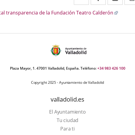
a
a
a
scripción
Enlace
tal transparencia de la Fundación Teatro Calderón
una
una
una
a
aplicación
aplicación
aplic
una
aplicac
externa.
externa.
exte
externa
Plaza Mayor, 1. 47001 Valladolid, España. Teléfono:
+34 983 426 100
Copyright 2025 - Ayuntamiento de Valladolid
valladolid.es
El Ayuntamiento
Tu ciudad
Para ti