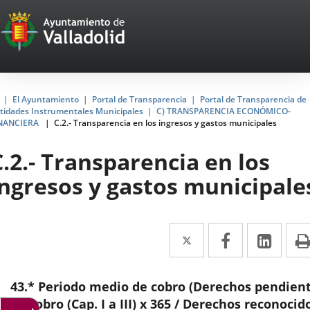
Portal
Jump to content
Web
del
Ayuntamiento
Home
El Ayuntamiento
Portal de Transparencia
Portal de Transparencia de
tidades Instrumentales Municipales
C) TRANSPARENCIA ECONÓMICO-
de
NANCIERA
C.2.- Transparencia en los ingresos y gastos municipales
Valladolid
C.2.- Transparencia en los
ingresos y gastos municipale
Twitter
Enlace
Facebook
Enlace
Link
Enla
a
a
a
una
una
una
43.* Periodo medio de cobro (Derechos pendien
aplicación
aplicación
aplic
de cobro (Cap. I a III) x 365 / Derechos reconocid