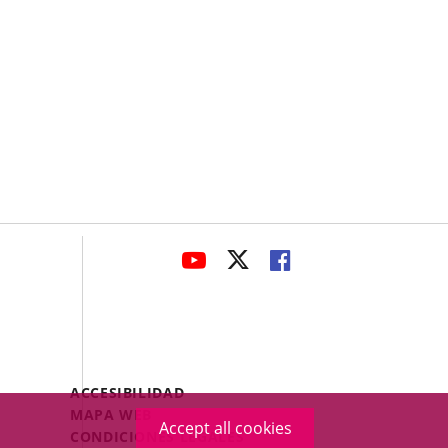
avaHeaderSocial
LINK
LINK
LINK
TO
TO
TO
EXTERNAL
EXTERNAL
EXTERNAL
APPLICATION.
APPLICATION.
APPLICATION.
Menú
ACCESIBILIDAD
Legal
MAPA WEB
Accept all cookies
Footer
CONDICIONES LEGALES