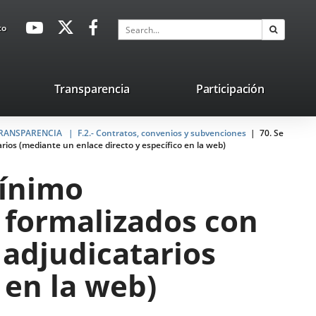
avaHeaderSocial
Link
Link
Link
Search
to
Search
to
to
to
external
external
external
application.
application.
application.
nk
Transparencia
Participación
ternal
 TRANSPARENCIA
plication.
F.2.- Contratos, convenios y subvenciones
70. Se
ios (mediante un enlace directo y específico en la web)
mínimo
 formalizados con
 adjudicatarios
 en la web)