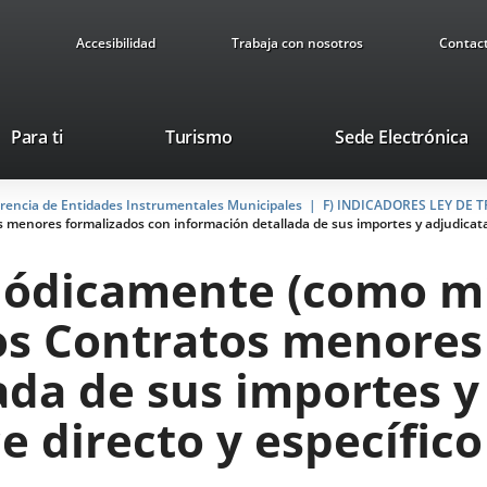
Accesibilidad
Trabaja con nosotros
Contac
This
Li
Para ti
Turismo
Sede Electrónica
link
to
will
ex
arencia de Entidades Instrumentales Municipales
open
F) INDICADORES LEY DE
ap
menores formalizados con información detallada de sus importes y adjudicatar
in
a
eriódicamente (como 
pop-
up
os Contratos menores
window.
ada de sus importes y
 directo y específico