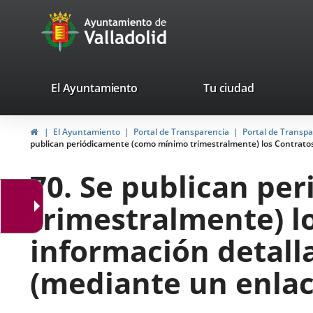
Portal
Jump to content
avaTop
Web
del
Ayuntamiento
valladolid.es
El Ayuntamiento
Tu ciudad
de
Home
El Ayuntamiento
Portal de Transparencia
Portal de Transp
Valladolid
publican periódicamente (como mínimo trimestralmente) los Contratos 
70. Se publican p
trimestralmente) l
información detall
(mediante un enlace