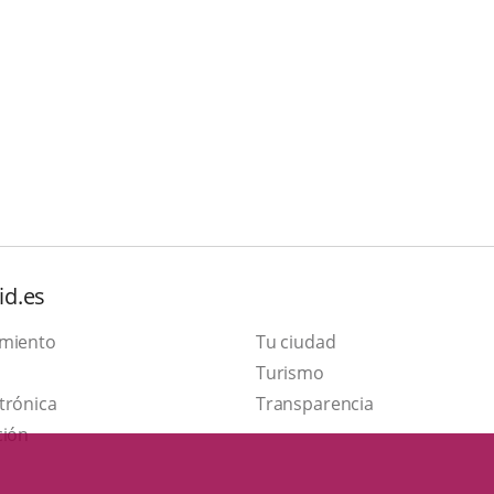
id.es
amiento
Tu ciudad
This
Turismo
Link
link
trónica
Transparencia
to
will
ción
external
open