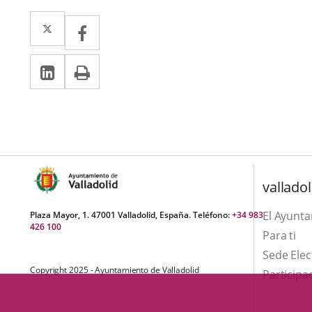
Twitter
Enlace
Facebook
Enlace
a
a
Linkedin
Enlace
Print
una
una
a
aplicación
aplicación
una
externa.
externa.
aplicación
externa.
valladol
El Ayunt
Plaza Mayor, 1. 47001 Valladolid, España. Teléfono:
+34 983
426 100
Para ti
Sede Elec
Copyright 2025 - Ayuntamiento de Valladolid
Participa