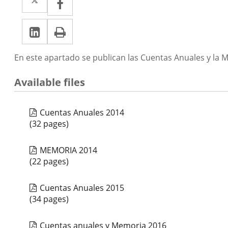
a
a
Linkedin
Enlace
Print
una
una
a
aplicación
aplicación
Descripción
En este apartado se publican las Cuentas Anuales y la 
una
externa.
externa.
aplicación
Available files
externa.
Cuentas Anuales 2014
(32 pages)
MEMORIA 2014
(22 pages)
Cuentas Anuales 2015
(34 pages)
Cuentas anuales y Memoria 2016