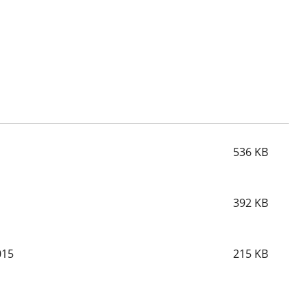
536
KB
392
KB
015
215
KB