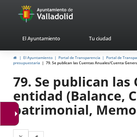
Portal
Jump to content
avaTop
Web
del
Ayuntamiento
valladolid.es
El Ayuntamiento
Tu ciudad
de
Home
El Ayuntamiento
Portal de Transparencia
Portal de Transp
Valladolid
presupuestaria
79. Se publican las Cuentas Anuales/Cuenta General
79. Se publican la
entidad (Balance, 
patrimonial, Memor
Twitter
Enlace
Facebook
Enlace