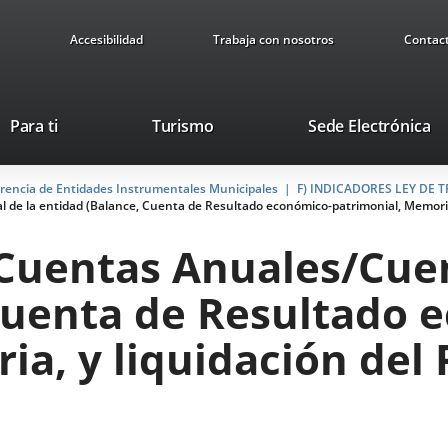
Accesibilidad
Trabaja con nosotros
Contac
This
Li
Para ti
Turismo
Sede Electrónica
link
to
will
ex
arencia de Entidades Instrumentales Municipales
open
F) INDICADORES LEY DE
ap
 de la entidad (Balance, Cuenta de Resultado económico-patrimonial, Memoria,
in
a
s Cuentas Anuales/Cue
pop-
up
Cuenta de Resultado 
window.
ia, y liquidación del 