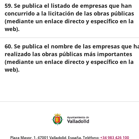
una
una
una
59. Se publica el listado de empresas que han
aplicación
aplicación
aplic
concurrido a la licitación de las obras públicas
(mediante un enlace directo y específico en la
externa.
externa.
exte
web).
60. Se publica el nombre de las empresas que h
realizado las obras públicas más importantes
(mediante un enlace directo y específico en la
web).
Plaza Mayor, 1. 47001 Valladolid, España. Teléfono:
+34 983 426 100