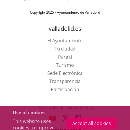
Copyright 2025 - Ayuntamiento de Valladolid
valladolid.es
El Ayuntamiento
Tu ciudad
Para ti
This
Turismo
link
Link
Sede Electrónica
will
to
Transparencia
open
external
Participación
in
application.
a
Otras webs del ayuntamiento
Use of cookies
pop-
aderSocial
LINK
LINK
LINK
This website uses
up
Accept all cookies
TO
TO
TO
cookies to improve
window.