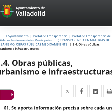
Portal
Jump to content
Web
del
Ayuntamiento
Home
El Ayuntamiento
Portal de Transparencia
Portal de Transparencia de
tidades Instrumentales Municipales
E) TRANSPARENCIA EN MATERIAS DE
de
BANISMO, OBRAS PÚBLICAS MEDIOAMBIENTE
E.4. Obras públicas,
banismo e infraestructuras
Valladolid
E.4. Obras públicas,
urbanismo e infraestructura
Twitter
Enlace
Facebook
Enlace
Link
Enla
a
a
a
una
una
una
61. Se aporta información precisa sobre cada u