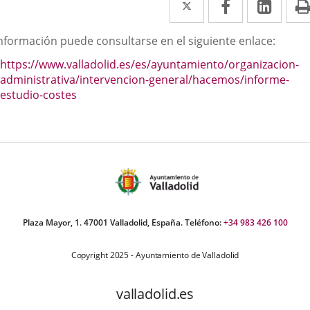
a
a
a
scripción
información puede consultarse en el siguiente enlace:
una
una
una
https://www.valladolid.es/es/ayuntamiento/organizacion-
aplicación
aplicación
aplic
administrativa/intervencion-general/hacemos/informe-
externa.
externa.
exte
estudio-costes
Plaza Mayor, 1. 47001 Valladolid, España. Teléfono:
+34 983 426 100
Copyright 2025 - Ayuntamiento de Valladolid
valladolid.es