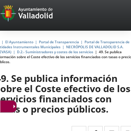
Portal
Jump to content
Web
del
Ayuntamiento
Home
El Ayuntamiento
Portal de Transparencia
Portal de Transparencia de
tidades Instrumentales Municipales
NECRÓPOLIS DE VALLADOLID S.A.
de
EVASA)
D.2.- Suministradores y costes de los servicios
49. Se publica
formación sobre el Coste efectivo de los servicios financiados con tasas o preci
Valladolid
blicos.
49. Se publica información
sobre el Coste efectivo de los
servicios financiados con
tasas o precios públicos.
Twitter
Enlace
Facebook
Enlace
Link
Enla