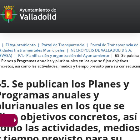
Portal
Jump to content
Web
del
Ayuntamiento
Home
El Ayuntamiento
Portal de Transparencia
Portal de Transparencia de
tidades Instrumentales Municipales
NECRÓPOLIS DE VALLADOLID S.A.
de
EVASA)
F.1.- Planificación y organización del Ayuntamiento
65. Se public
s Planes y Programas anuales y plurianuales en los que se fijan objetivos
Valladolid
ncretos, así como las actividades, medios y tiempo previsto para su consecució
65. Se publican los Planes y
Programas anuales y
plurianuales en los que se
fijan objetivos concretos, así
como las actividades, medios
y tiempo previsto para su