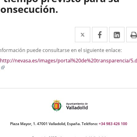
consecución.
Twitter
Enlace
Facebook
Enlace
Link
Enla
a
a
a
scripción
información puede consultarse en el siguiente enlace:
una
una
una
http://nevasa.es/images/portal%20de%20transparencia/5.
aplicación
aplicación
aplic
Enlace
externa.
externa.
exte
a
una
aplicación
externa.
Plaza Mayor, 1. 47001 Valladolid, España. Teléfono:
+34 983 426 100