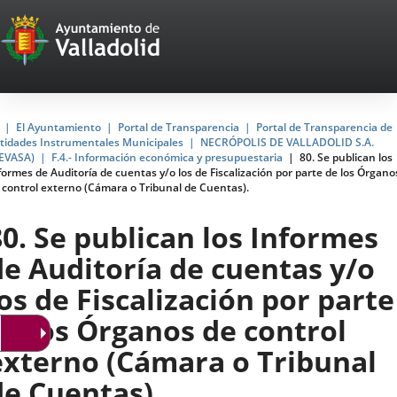
Portal
Jump to content
Web
del
Ayuntamiento
Home
El Ayuntamiento
Portal de Transparencia
Portal de Transparencia de
tidades Instrumentales Municipales
NECRÓPOLIS DE VALLADOLID S.A.
de
EVASA)
F.4.- Información económica y presupuestaria
80. Se publican los
formes de Auditoría de cuentas y/o los de Fiscalización por parte de los Órgano
Valladolid
 control externo (Cámara o Tribunal de Cuentas).
80. Se publican los Informes
de Auditoría de cuentas y/o
los de Fiscalización por parte
de los Órganos de control
externo (Cámara o Tribunal
de Cuentas).