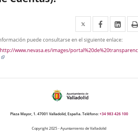
Twitter
Enlace
Facebook
Enlace
Link
Enla
a
a
a
scripción
información puede consultarse en el siguiente enlace:
una
una
una
http://www.nevasa.es/images/portal%20de%20transpare
aplicación
aplicación
aplic
Enlace
externa.
externa.
exte
a
una
aplicación
externa.
Plaza Mayor, 1. 47001 Valladolid, España. Teléfono:
+34 983 426 100
Copyright 2025 - Ayuntamiento de Valladolid