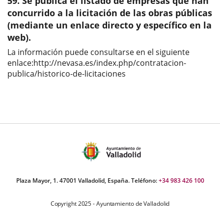
59. Se publica el listado de empresas que han
aplicación
aplicación
aplic
concurrido a la licitación de las obras públicas
(mediante un enlace directo y específico en la
externa.
externa.
exte
web).
La información puede consultarse en el siguiente
enlace:http://nevasa.es/index.php/contratacion-
publica/historico-de-licitaciones
Plaza Mayor, 1. 47001 Valladolid, España. Teléfono:
+34 983 426 100
Copyright 2025 - Ayuntamiento de Valladolid