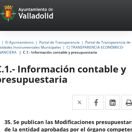
Portal
Jump to content
Web
del
Ayuntamiento
Home
El Ayuntamiento
Portal de Transparencia
Portal de Transparencia de
tidades Instrumentales Municipales
C) TRANSPARENCIA ECONÓMICO-
de
NANCIERA
C.1.- Información contable y presupuestaria
Valladolid
C.1.- Información contable y
presupuestaria
Twitter
Enlace
Facebook
Enlace
Link
Enla
a
a
a
una
una
una
35. Se publican las Modificaciones presupuestar
aplicación
aplicación
aplic
de la entidad aprobadas por el órgano compete