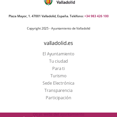
Plaza Mayor, 1. 47001 Valladolid, España. Teléfono:
+34 983 426 100
Copyright 2025 - Ayuntamiento de Valladolid
valladolid.es
El Ayuntamiento
Tu ciudad
Para ti
This
Turismo
link
Link
Sede Electrónica
will
to
Transparencia
open
external
Participación
in
application.
a
Otras webs del ayuntamiento