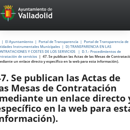
Portal
Jump to content
Web
del
Ayuntamiento
Home
El Ayuntamiento
Portal de Transparencia
Portal de Transparencia de
tidades Instrumentales Municipales
D) TRANSPARENCIA EN LAS
de
NTRATACIONES Y COSTES DE LOS SERVICIOS
D.1.- Procedimientos de
ntratación de servicios
47. Se publican las Actas de las Mesas de Contrataci
Valladolid
ediante un enlace directo y específico en la web para esta información).
47. Se publican las Actas de
las Mesas de Contratación
(mediante un enlace directo 
específico en la web para est
información).