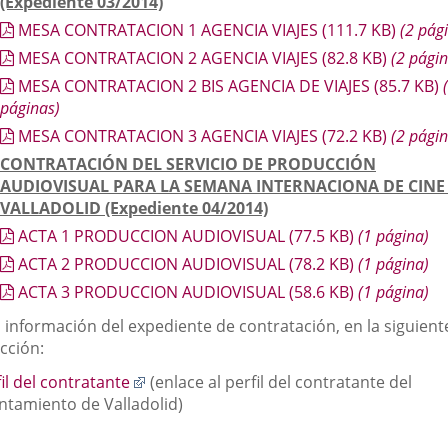
(Expediente 03/2014)
MESA CONTRATACION 1 AGENCIA VIAJES
(111.7
KB
)
(2 pág
MESA CONTRATACION 2 AGENCIA VIAJES
(82.8
KB
)
(2 págin
MESA CONTRATACION 2 BIS AGENCIA DE VIAJES
(85.7
KB
)
(
páginas)
MESA CONTRATACION 3 AGENCIA VIAJES
(72.2
KB
)
(2 págin
CONTRATACIÓN DEL SERVICIO DE PRODUCCIÓN
AUDIOVISUAL PARA LA SEMANA INTERNACIONA DE CINE
VALLADOLID (Expediente 04/2014)
ACTA 1 PRODUCCION AUDIOVISUAL
(77.5
KB
)
(1 página)
ACTA 2 PRODUCCION AUDIOVISUAL
(78.2
KB
)
(1 página)
ACTA 3 PRODUCCION AUDIOVISUAL
(58.6
KB
)
(1 página)
 información del expediente de contratación, en la siguient
cción:
Enlace
il del contratante
(enlace al perfil del contratante del
a
ntamiento de Valladolid)
una
aplicación