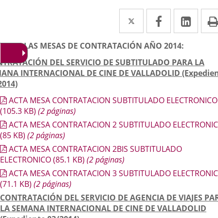
Twitter
Enlace
Facebook
Enlace
Link
Enla
a
a
a
scripción
AS DE LAS MESAS DE CONTRATACIÓN AÑO 2014:
una
una
una
TRATACIÓN DEL SERVICIO DE SUBTITULADO PARA LA
aplicación
aplicación
aplic
ANA INTERNACIONAL DE CINE DE VALLADOLID (Expedie
externa.
externa.
exte
2014)
ACTA MESA CONTRATACION SUBTITULADO ELECTRONICO
(105.3
KB
)
(2 páginas)
ACTA MESA CONTRATACION 2 SUBTITULADO ELECTRONI
(85
KB
)
(2 páginas)
ACTA MESA CONTRATACION 2BIS SUBTITULADO
ELECTRONICO
(85.1
KB
)
(2 páginas)
ACTA MESA CONTRATACION 3 SUBTITULADO ELECTRONI
(71.1
KB
)
(2 páginas)
CONTRATACIÓN DEL SERVICIO DE AGENCIA DE VIAJES PA
LA SEMANA INTERNACIONAL DE CINE DE VALLADOLID