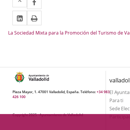
a
a
Linkedin
Enlace
Print
una
una
a
aplicación
aplicación
Descripción
La Sociedad Mixta para la Promoción del Turismo de Vall
una
externa.
externa.
aplicación
externa.
valladol
El Ayunt
Plaza Mayor, 1. 47001 Valladolid, España. Teléfono:
+34 983
426 100
Para ti
Sede Elec
Copyright 2025 - Ayuntamiento de Valladolid
Participa