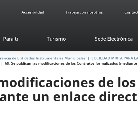
Accesibilidad
Trabaja con nosotros
Contac
This
Li
Para ti
Turismo
Sede Electrónica
link
to
will
ex
arencia de Entidades Instrumentales Municipales
open
SOCIEDAD MIXTA PARA L
ap
69. Se publican las modificaciones de los Contratos formalizados (mediante 
in
a
 modificaciones de lo
pop-
up
nte un enlace directo
window.