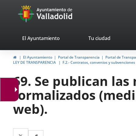
Portal
Jump to content
avaTop
Web
del
Ayuntamiento
valladolid.es
El Ayuntamiento
Tu ciudad
de
Home
El Ayuntamiento
Portal de Transparencia
Portal de Transp
Valladolid
LEY DE TRANSPARENCIA
F.2.- Contratos, convenios y subvenciones
69. Se publican las
formalizados (media
web).
Twitter
Enlace
Facebook
Enlace