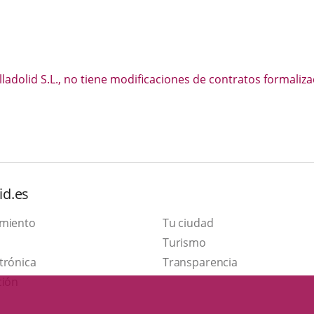
adolid S.L., no tiene modificaciones de contratos formaliza
id.es
amiento
Tu ciudad
This
Turismo
Link
link
trónica
Transparencia
to
will
ción
external
open