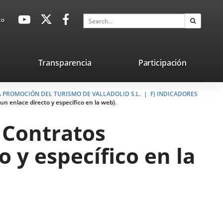
avaHeaderSocial
Link
Link
Link
Search
to
Search
to
to
to
external
external
external
application.
application.
application.
nk
Transparencia
Participación
ternal
A PROMOCIÓN DEL TURISMO DE VALLADOLID S.L.
plication.
F) INDICADORES
un enlace directo y específico en la web).
s Contratos
 y específico en la