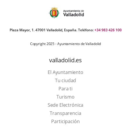
Plaza Mayor, 1. 47001 Valladolid, España. Teléfono:
+34 983 426 100
Copyright 2025 - Ayuntamiento de Valladolid
valladolid.es
El Ayuntamiento
Tu ciudad
Para ti
This
Turismo
link
Link
Sede Electrónica
will
to
Transparencia
open
external
Participación
in
application.