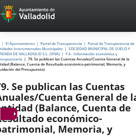
Portal
Jump to content
Web
del
Ayuntamiento
Home
El Ayuntamiento
Portal de Transparencia
Portal de Transparencia de
tidades Instrumentales Municipales
SOCIEDAD MUNICIPAL DE SUELO Y
de
VIENDA DE VALLADOLID S.L. (VIVA)
F.4.- Información económica y
esupuestaria
79. Se publican las Cuentas Anuales/Cuenta General de la
Valladolid
tidad (Balance, Cuenta de Resultado económico-patrimonial, Memoria, y
quidación del Presupuesto).
79. Se publican las Cuentas
Anuales/Cuenta General de l
entidad (Balance, Cuenta de
Resultado económico-
patrimonial, Memoria, y