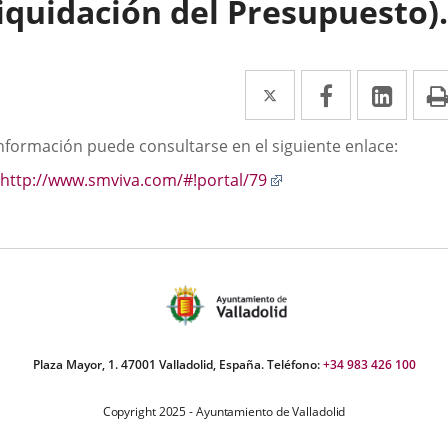
liquidación del Presupuesto).
Twitter
Enlace
Facebook
Enlace
Link
Enla
a
a
a
scripción
información puede consultarse en el siguiente enlace:
una
una
una
Enlace
http://www.smviva.com/#!portal/79
aplicación
aplicación
aplic
a
externa.
externa.
exte
una
aplicación
externa.
Plaza Mayor, 1. 47001 Valladolid, España. Teléfono:
+34 983 426 100
Copyright 2025 - Ayuntamiento de Valladolid