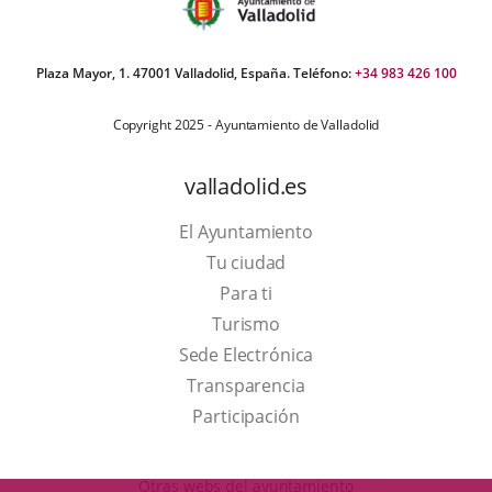
Plaza Mayor, 1. 47001 Valladolid, España. Teléfono:
+34 983 426 100
Copyright 2025 - Ayuntamiento de Valladolid
valladolid.es
El Ayuntamiento
Tu ciudad
Para ti
This
Turismo
link
Link
Sede Electrónica
will
to
Transparencia
open
external
Participación
in
application.
a
Otras webs del ayuntamiento