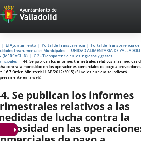
Portal
Jump to content
Web
del
Ayuntamiento
Home
El Ayuntamiento
Portal de Transparencia
Portal de Transparencia de
tidades Instrumentales Municipales
UNIDAD ALIMENTARIA DE VALLADOLI
de
A. (MERCAOLID)
C.2.- Transparencia en los ingresos y gastos
nicipales
44. Se publican los informes trimestrales relativos a las medidas 
Valladolid
cha contra la morosidad en las operaciones comerciales de pago a proveedores
rt. 16.7 Orden Ministerial HAP/2012/2015) (Si no los hubiera se indicará
presamente en la web)
44. Se publican los informes
trimestrales relativos a las
medidas de lucha contra la
morosidad en las operacione
comerciales de pago a