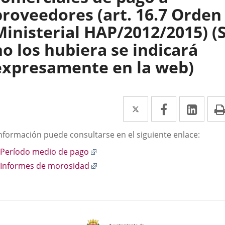
proveedores (art. 16.7 Orden
Ministerial HAP/2012/2015) (S
no los hubiera se indicará
expresamente en la web)
Twitter
Enlace
Facebook
Enlace
Link
Enla
a
a
a
scripción
información puede consultarse en el siguiente enlace:
una
una
una
Enlace
Período medio de pago
aplicación
aplicación
aplic
a
Enlace
Informes de morosidad
externa.
externa.
exte
una
a
aplicación
una
externa.
aplicación
externa.