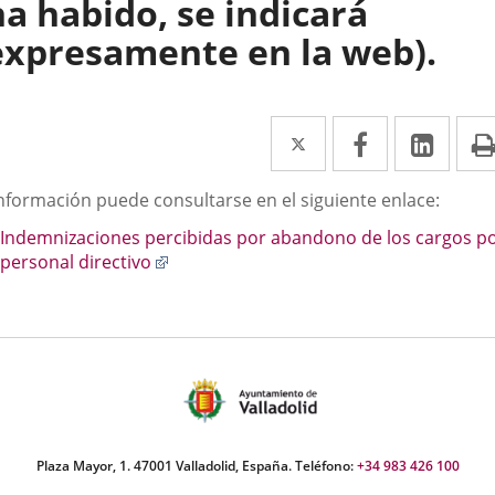
ha habido, se indicará
expresamente en la web).
Twitter
Enlace
Facebook
Enlace
Link
Enla
a
a
a
scripción
información puede consultarse en el siguiente enlace:
una
una
una
Indemnizaciones percibidas por abandono de los cargos po
aplicación
aplicación
aplic
Enlace
personal directivo
externa.
externa.
exte
a
una
aplicación
externa.
Plaza Mayor, 1. 47001 Valladolid, España. Teléfono:
+34 983 426 100