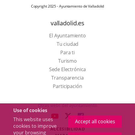
Copyright 2025 - Ayuntamiento de Valladolid
valladolid.es
El Ayuntamiento
Tu ciudad
Para ti
This
Turismo
link
Link
Sede Electrónica
will
to
Transparencia
open
external
Participación
in
application.
a
Otras webs del ayuntamiento
Use of cookies
pop-
aderSocial
LINK
LINK
LINK
This website uses
up
Accept all cookies
TO
TO
TO
cookies to improve
window.
ACCESIBILIDAD
EXTERNAL
EXTERNAL
EXTERNAL
your browsing