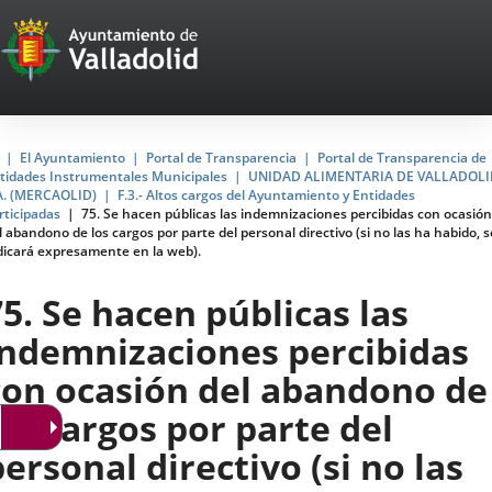
Portal
Jump to content
Web
del
Ayuntamiento
Home
El Ayuntamiento
Portal de Transparencia
Portal de Transparencia de
tidades Instrumentales Municipales
UNIDAD ALIMENTARIA DE VALLADOLI
de
A. (MERCAOLID)
F.3.- Altos cargos del Ayuntamiento y Entidades
rticipadas
75. Se hacen públicas las indemnizaciones percibidas con ocasión
Valladolid
l abandono de los cargos por parte del personal directivo (si no las ha habido, s
dicará expresamente en la web).
75. Se hacen públicas las
indemnizaciones percibidas
con ocasión del abandono de
los cargos por parte del
personal directivo (si no las