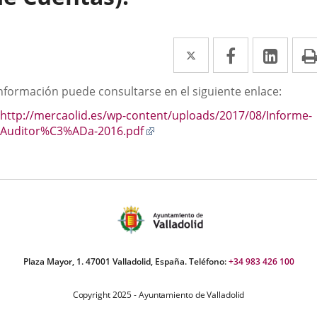
Twitter
Enlace
Facebook
Enlace
Link
Enla
a
a
a
scripción
información puede consultarse en el siguiente enlace:
una
una
una
http://mercaolid.es/wp-content/uploads/2017/08/Informe-
aplicación
aplicación
aplic
Enlace
Auditor%C3%ADa-2016.pdf
externa.
externa.
exte
a
una
aplicación
externa.
Plaza Mayor, 1. 47001 Valladolid, España. Teléfono:
+34 983 426 100
Copyright 2025 - Ayuntamiento de Valladolid