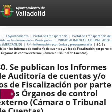
Portal
Jump to content
Web
del
Ayuntamiento
Home
El Ayuntamiento
Portal de Transparencia
Portal de Transparencia de
tidades Instrumentales Municipales
UNIDAD ALIMENTARIA DE VALLADOLI
de
A. (MERCAOLID)
F.4.- Información económica y presupuestaria
80. Se
blican los Informes de Auditoría de cuentas y/o los de Fiscalización por parte d
Valladolid
s Órganos de control externo (Cámara o Tribunal de Cuentas).
80. Se publican los Informes
de Auditoría de cuentas y/o
los de Fiscalización por parte
de los Órganos de control
externo (Cámara o Tribunal
de Cuentas).