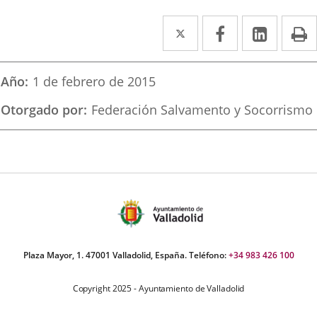
Twitter
Enlace
Facebook
Enlace
Linked
Enlace
P
a
a
a
una
una
una
Año
1 de febrero de 2015
aplicación
aplicación
aplica
Otorgado por
Federación Salvamento y Socorrismo
externa.
externa.
extern
Plaza Mayor, 1. 47001 Valladolid, España. Teléfono:
+34 983 426 100
Copyright 2025 - Ayuntamiento de Valladolid