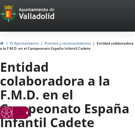
Portal
Jump to content
Web
del
Ayuntamiento
Home
El Ayuntamiento
Premios y reconocimientos
Entidad colaboradora
a la F.M.D. en el Campeonato España Infantil Cadete
de
Entidad
Valladolid
colaboradora a la
F.M.D. en el
Campeonato España
Infantil Cadete