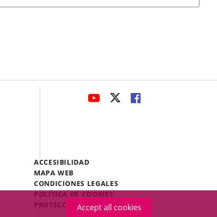
avaHeaderSocial
LINK
LINK
LINK
TO
TO
TO
EXTERNAL
EXTERNAL
EXTERNAL
APPLICATION.
APPLICATION.
APPLICATION.
Menú
ACCESIBILIDAD
Legal
MAPA WEB
Footer
CONDICIONES LEGALES
POLÍTICA DE COOKIES
PROTECCIÓN DE DATOS
Accept all cookies