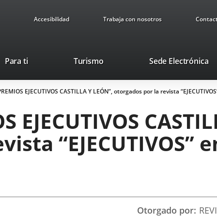
Accesibilidad
Trabaja con nosotros
Contac
This
Li
Para ti
Turismo
Sede Electrónica
link
to
will
ex
 “PREMIOS EJECUTIVOS CASTILLA Y LEÓN”, otorgados por la revista “EJECUTIVOS” 
open
ap
in
IOS EJECUTIVOS CASTIL
a
pop-
evista “EJECUTIVOS” e
up
window.
Otorgado por
REVI