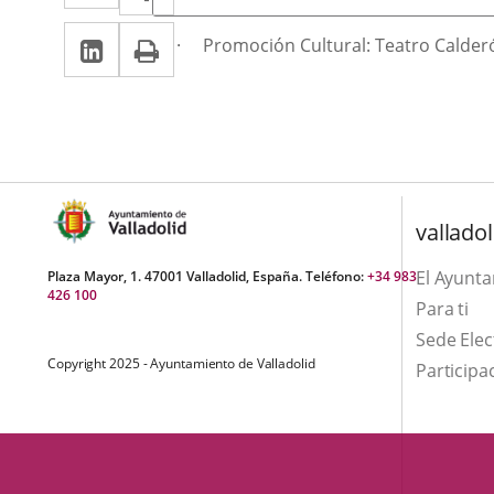
a
a
Linkedin
Enlace
Print
una
Descripción
· Promoción Cultural: Teatro Calder
una
a
aplicación
aplicación
una
externa.
externa.
aplicación
externa.
valladol
El Ayunt
Plaza Mayor, 1. 47001 Valladolid, España. Teléfono:
+34 983
426 100
Para ti
Sede Elec
Copyright 2025 - Ayuntamiento de Valladolid
Participa