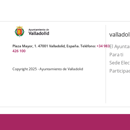
una
externa.
externa.
aplicación
externa.
valladol
El Ayunt
Plaza Mayor, 1. 47001 Valladolid, España. Teléfono:
+34 983
426 100
Para ti
Sede Elec
Copyright 2025 - Ayuntamiento de Valladolid
Participa