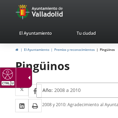
Portal
Jump to content
avaTop
Web
del
Ayuntamiento
valladolid.es
El Ayuntamiento
Tu ciudad
de
Home
El Ayuntamiento
Premios y reconocimientos
Pingüinos
Valladolid
Pingüinos
CTRL
U
Twitter
Enlace
Facebook
Enlace
Año
2008 a 2010
a
a
Linkedin
Enlace
Print
una
Descripción
2008 y 2010: Agradecimiento al Ayunta
una
a
aplicación
aplicación