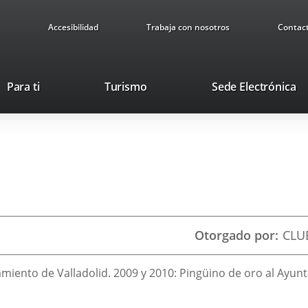
Accesibilidad
Trabaja con nosotros
Contac
This
Li
Para ti
Turismo
Sede Electrónica
link
to
will
ex
open
ap
in
a
pop-
up
window.
Otorgado por
CLU
miento de Valladolid. 2009 y 2010: Pingüino de oro al Ayun