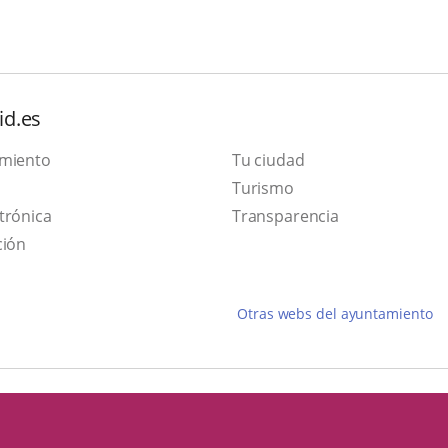
id.es
amiento
Tu ciudad
This
Turismo
Link
link
trónica
Transparencia
to
will
ción
external
open
application.
in
Otras webs del ayuntamiento
a
pop-
up
window.