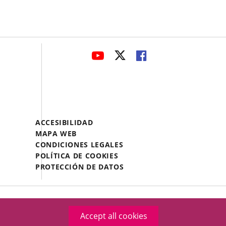
avaHeaderSocial
LINK
LINK
LINK
TO
TO
TO
EXTERNAL
EXTERNAL
EXTERNAL
APPLICATION.
APPLICATION.
APPLICATION.
Menú
ACCESIBILIDAD
Legal
MAPA WEB
Footer
CONDICIONES LEGALES
POLÍTICA DE COOKIES
PROTECCIÓN DE DATOS
Accept all cookies