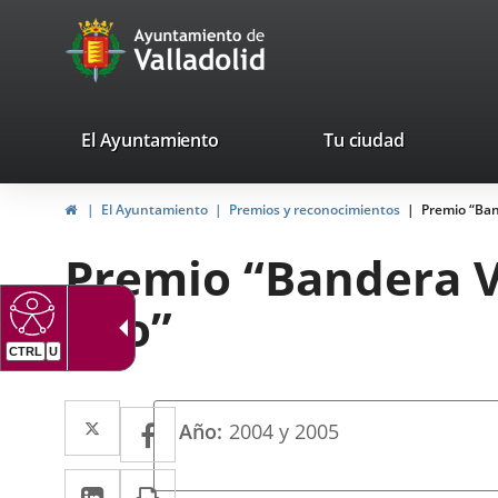
Portal
Jump to content
avaTop
Web
del
Ayuntamiento
valladolid.es
El Ayuntamiento
Tu ciudad
de
Home
El Ayuntamiento
Premios y reconocimientos
Premio “Ban
Valladolid
Premio “Bandera V
Oro”
CTRL
U
Twitter
Enlace
Facebook
Enlace
Año
2004 y 2005
a
a
Linkedin
Enlace
Print
una