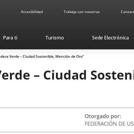
Accesibilidad
Trabaja con nosotros
Contac
This
Li
Para ti
Turismo
Sede Electrónica
link
to
will
ex
dera Verde – Ciudad Sostenible, Mención de Oro”
open
ap
in
erde – Ciudad Sosten
a
pop-
up
window.
Otorgado por
FEDERACIÓN DE U