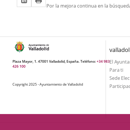
una
Descripción
a
Por la mejora continua en la búsqueda 
aplicación
aplicación
una
externa.
externa.
aplicación
externa.
valladol
El Ayunt
Plaza Mayor, 1. 47001 Valladolid, España. Teléfono:
+34 983
426 100
Para ti
Sede Elec
Copyright 2025 - Ayuntamiento de Valladolid
Participa