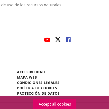
n de uso de los recursos naturales.
avaHeaderSocial
LINK
LINK
LINK
TO
TO
TO
EXTERNAL
EXTERNAL
EXTERNAL
APPLICATION.
APPLICATION.
APPLICATION.
Menú
ACCESIBILIDAD
Legal
MAPA WEB
Footer
CONDICIONES LEGALES
POLÍTICA DE COOKIES
PROTECCIÓN DE DATOS
Accept all cookies