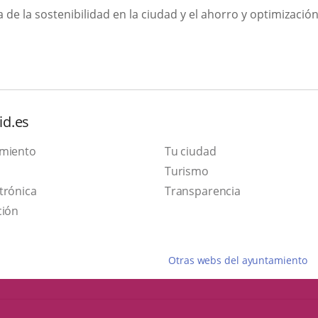
de la sostenibilidad en la ciudad y el ahorro y optimizació
id.es
amiento
Tu ciudad
This
Turismo
Link
link
trónica
Transparencia
to
will
ción
external
open
application.
in
Otras webs del ayuntamiento
a
pop-
up