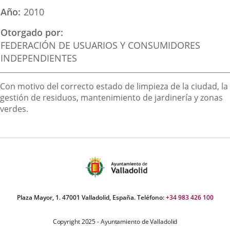
una
una
una
Año
2010
aplicación
aplicación
aplica
Otorgado por
externa.
externa.
extern
FEDERACIÓN DE USUARIOS Y CONSUMIDORES
INDEPENDIENTES
Descripción
Con motivo del correcto estado de limpieza de la ciudad, la
gestión de residuos, mantenimiento de jardinería y zonas
verdes.
Plaza Mayor, 1. 47001 Valladolid, España. Teléfono:
+34 983 426 100
Copyright 2025 - Ayuntamiento de Valladolid