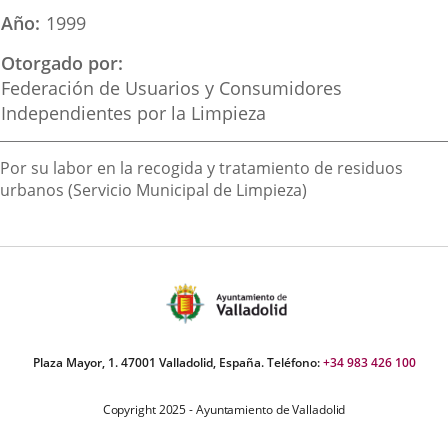
una
una
una
Año
1999
aplicación
aplicación
aplica
Otorgado por
externa.
externa.
extern
Federación de Usuarios y Consumidores
Independientes por la Limpieza
Descripción
Por su labor en la recogida y tratamiento de residuos
urbanos (Servicio Municipal de Limpieza)
Plaza Mayor, 1. 47001 Valladolid, España. Teléfono:
+34 983 426 100
Copyright 2025 - Ayuntamiento de Valladolid