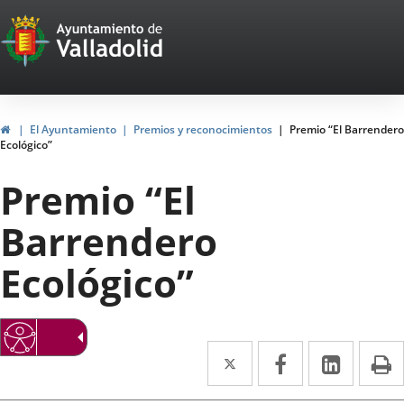
Portal
Jump to content
Web
del
Ayuntamiento
Home
El Ayuntamiento
Premios y reconocimientos
Premio “El Barrendero
Ecológico”
de
Premio “El
Valladolid
Barrendero
Ecológico”
Twitter
Enlace
Facebook
Enlace
Linked
Enlace
P
a
a
a