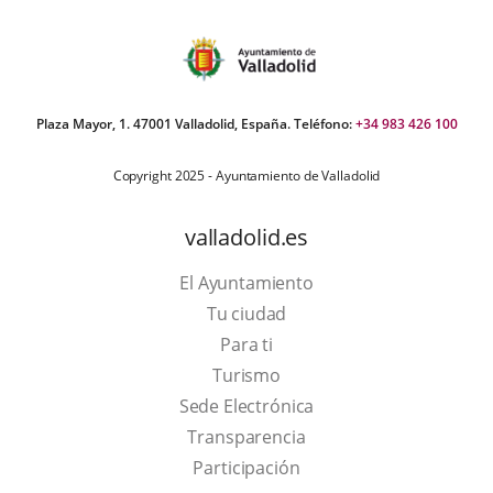
Plaza Mayor, 1. 47001 Valladolid, España. Teléfono:
+34 983 426 100
Copyright 2025 - Ayuntamiento de Valladolid
valladolid.es
El Ayuntamiento
Tu ciudad
Para ti
This
Turismo
link
Link
Sede Electrónica
will
to
Transparencia
open
external
Participación