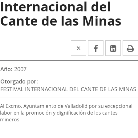
Internacional del
Cante de las Minas
Twitter
Enlace
Facebook
Enlace
Linked
Enlace
P
a
a
a
una
una
una
Año
2007
aplicación
aplicación
aplica
Otorgado por
externa.
externa.
extern
FESTIVAL INTERNACIONAL DEL CANTE DE LAS MINAS
Descripción
Al Excmo. Ayuntamiento de Valladolid por su excepcional
labor en la promoción y dignificación de los cantes
mineros.