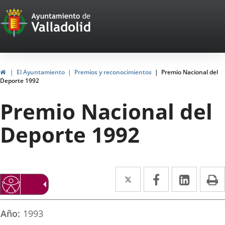
Portal
Jump to content
Web
del
Ayuntamiento
Home
El Ayuntamiento
Premios y reconocimientos
Premio Nacional del
Deporte 1992
de
Premio Nacional del
Valladolid
Deporte 1992
Twitter
Enlace
Facebook
Enlace
Linked
Enlace
P
a
a
a
una
una
una
Año
1993