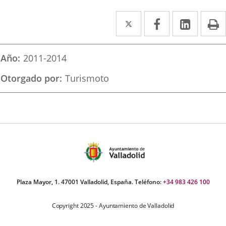
Twitter
Enlace
Facebook
Enlace
Linked
Enlace
P
a
a
a
una
una
una
Año
2011-2014
aplicación
aplicación
aplica
Otorgado por
Turismoto
externa.
externa.
extern
Plaza Mayor, 1. 47001 Valladolid, España. Teléfono:
+34 983 426 100
Copyright 2025 - Ayuntamiento de Valladolid