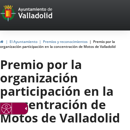
Portal
Jump to content
Web
del
Ayuntamiento
Home
El Ayuntamiento
Premios y reconocimientos
Premio por la
organización participación en la concentración de Motos de Valladolid
de
Premio por la
Valladolid
organización
participación en la
concentración de
Motos de Valladolid