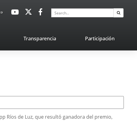
avaHeaderSocial
Link
Link
Link
Search
to
Search
to
to
to
external
external
external
application.
application.
application.
nk
Transparencia
Participación
ternal
plication.
App Ríos de Luz, que resultó ganadora del premio,