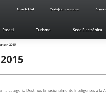
Accesibilidad
Trabaja con nosotros
Contac
This
Li
Para ti
Turismo
Sede Electrónica
link
to
will
ex
urtech 2015
open
ap
in
 2015
a
pop-
up
window.
en la categoría Destinos Emocionalmente Inteligentes a la 