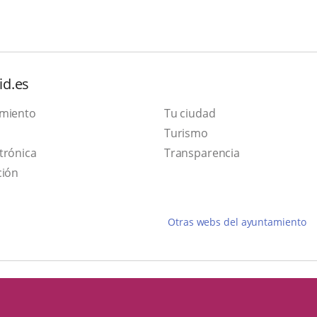
id.es
amiento
Tu ciudad
This
Turismo
Link
link
trónica
Transparencia
to
will
ción
external
open
application.
in
Otras webs del ayuntamiento
a
pop-
up
window.