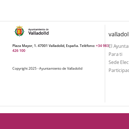
una
externa.
externa.
aplicación
externa.
valladol
El Ayunt
Plaza Mayor, 1. 47001 Valladolid, España. Teléfono:
+34 983
426 100
Para ti
Sede Elec
Copyright 2025 - Ayuntamiento de Valladolid
Participa