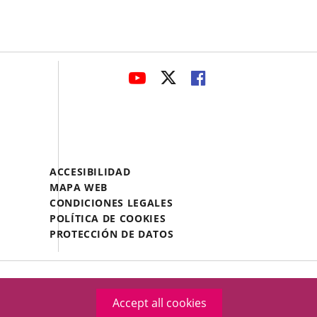
avaHeaderSocial
LINK
LINK
LINK
TO
TO
TO
EXTERNAL
EXTERNAL
EXTERNAL
APPLICATION.
APPLICATION.
APPLICATION.
Menú
ACCESIBILIDAD
Legal
MAPA WEB
Footer
CONDICIONES LEGALES
POLÍTICA DE COOKIES
PROTECCIÓN DE DATOS
Accept all cookies