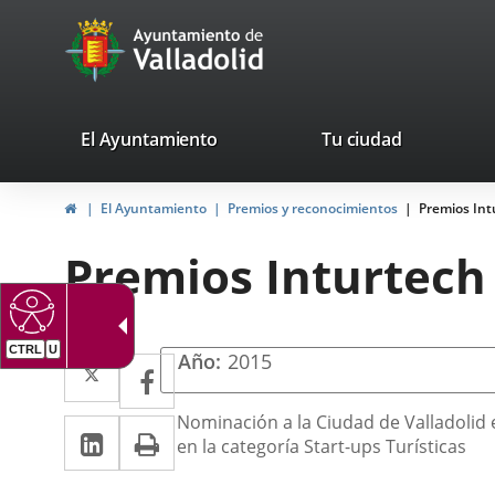
Portal
Jump to content
avaTop
Web
del
Ayuntamiento
valladolid.es
El Ayuntamiento
Tu ciudad
de
Home
El Ayuntamiento
Premios y reconocimientos
Premios Int
Valladolid
Premios Inturtech
CTRL
U
Twitter
Enlace
Año
2015
Facebook
Enlace
a
a
Descripción
Nominación a la Ciudad de Valladolid 
Linkedin
Enlace
Print
una
una
en la categoría Start-ups Turísticas
a
aplicación
aplicación