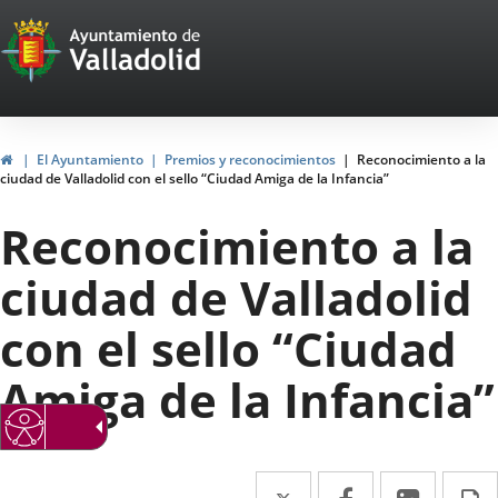
Portal
Jump to content
Web
del
Ayuntamiento
Home
El Ayuntamiento
Premios y reconocimientos
Reconocimiento a la
ciudad de Valladolid con el sello “Ciudad Amiga de la Infancia”
de
Reconocimiento a la
Valladolid
ciudad de Valladolid
con el sello “Ciudad
Amiga de la Infancia”
Twitter
Enlace
Facebook
Enlace
Linked
Enlace
P