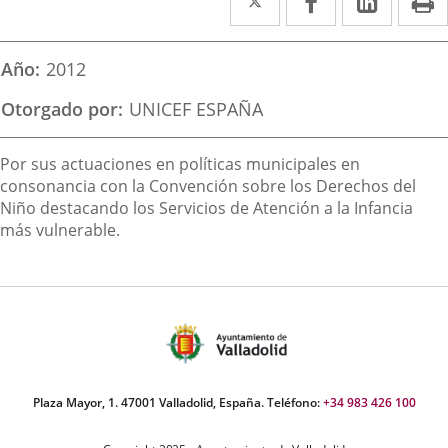
a
a
a
una
una
una
Año
2012
aplicación
aplicación
aplica
Otorgado por
UNICEF ESPAÑA
externa.
externa.
extern
Descripción
Por sus actuaciones en políticas municipales en
consonancia con la Convención sobre los Derechos del
Niño destacando los Servicios de Atención a la Infancia
más vulnerable.
Plaza Mayor, 1. 47001 Valladolid, España. Teléfono:
+34 983 426 100