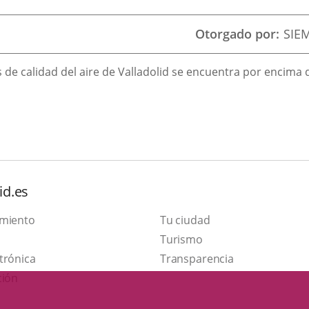
Otorgado por
SIE
de calidad del aire de Valladolid se encuentra por encima de
id.es
amiento
Tu ciudad
This
Turismo
Link
link
trónica
Transparencia
to
will
ción
external
open