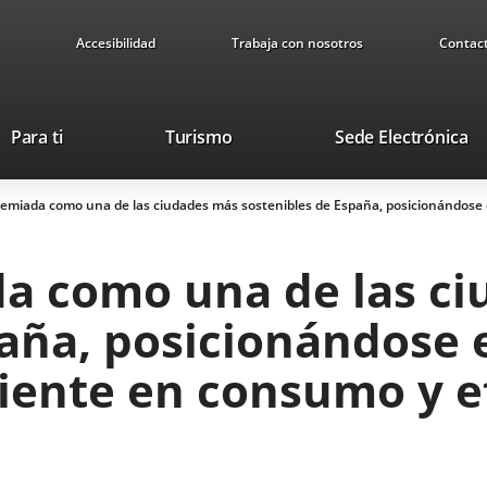
Accesibilidad
Trabaja con nosotros
Contac
This
Li
Para ti
Turismo
Sede Electrónica
link
to
will
ex
premiada como una de las ciudades más sostenibles de España, posicionándose 
open
ap
in
a
da como una de las c
pop-
up
paña, posicionándose 
window.
ciente en consumo y e