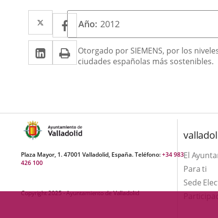
Twitter
Enlace
Facebook
Enlace
Año
2012
a
a
Linkedin
Enlace
Print
una
Descripción
Otorgado por SIEMENS, por los niveles 
una
ciudades españolas más sostenibles.
a
aplicación
aplicación
una
externa.
externa.
aplicación
externa.
valladol
El Ayunt
Plaza Mayor, 1. 47001 Valladolid, España. Teléfono:
+34 983
426 100
Para ti
Sede Elec
Copyright 2025 - Ayuntamiento de Valladolid
Participa