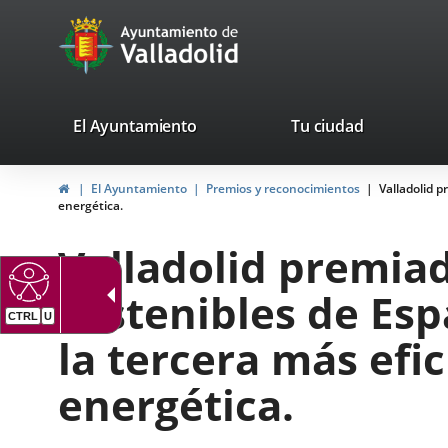
Portal
Jump to content
avaTop
Web
del
Ayuntamiento
valladolid.es
El Ayuntamiento
Tu ciudad
de
Home
El Ayuntamiento
Premios y reconocimientos
Valladolid 
Valladolid
energética.
Valladolid premia
sostenibles de Es
CTRL
U
la tercera más efi
energética.