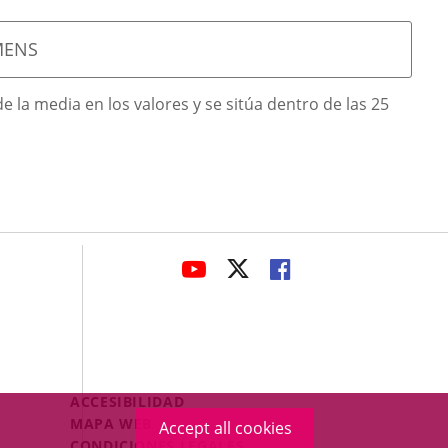
MENS
 la media en los valores y se sitúa dentro de las 25
avaHeaderSocial
LINK
LINK
LINK
TO
TO
TO
EXTERNAL
EXTERNAL
EXTERNAL
APPLICATION.
APPLICATION.
APPLICATION.
Menú
ACCESIBILIDAD
Legal
MAPA WEB
Accept all cookies
Footer
CONDICIONES LEGALES