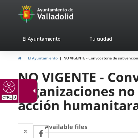
Portal
Jump to content
avaTop
Web
del
Ayuntamiento
valladolid.es
El Ayuntamiento
Tu ciudad
de
Home
El Ayuntamiento
NO VIGENTE - Convocatoria de subvencion
Valladolid
NO VIGENTE - Conv
organizaciones no
CTRL
U
acción humanitara
Available files
Twitter
Enlace
Facebook
Enlace