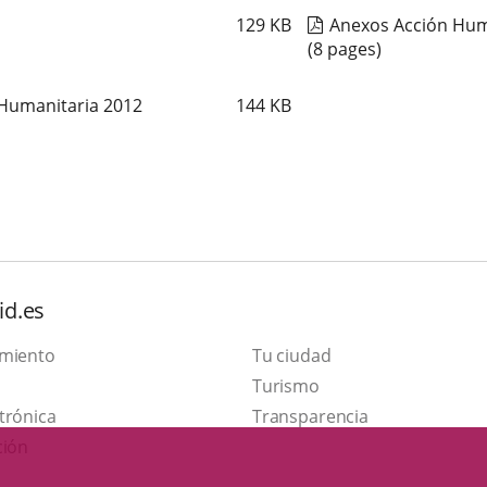
129
KB
Anexos Acción Hum
(8 pages)
 Humanitaria 2012
144
KB
id.es
amiento
Tu ciudad
This
Turismo
Link
link
trónica
Transparencia
to
will
ción
external
open