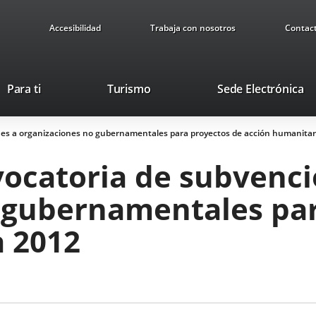
Accesibilidad
Trabaja con nosotros
Contac
This
Li
Para ti
Turismo
Sede Electrónica
link
to
will
ex
es a organizaciones no gubernamentales para proyectos de acción humanita
open
ap
in
ocatoria de subvenci
a
pop-
 gubernamentales par
up
window.
 2012