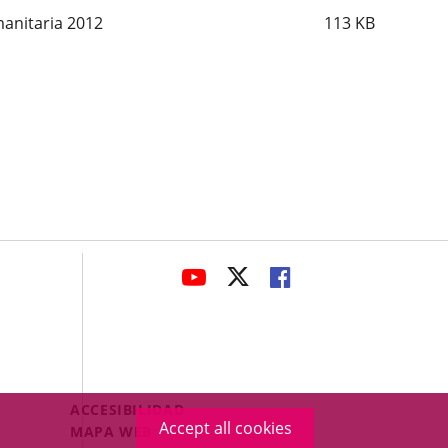
anitaria 2012
113
KB
avaHeaderSocial
LINK
LINK
LINK
TO
TO
TO
EXTERNAL
EXTERNAL
EXTERNAL
APPLICATION.
APPLICATION.
APPLICATION.
Menú
ACCESIBILIDAD
Accept all cookies
Legal
MAPA WEB