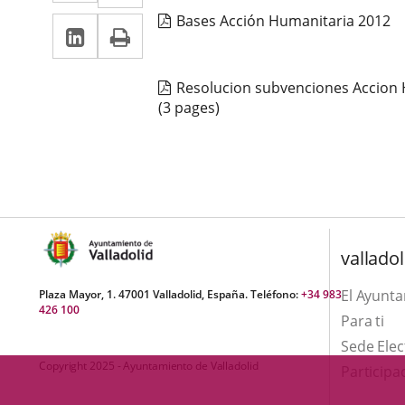
a
a
Bases Acción Humanitaria 2012
Linkedin
Enlace
Print
una
una
a
aplicación
aplicación
una
Resolucion subvenciones Accion
externa.
externa.
(3 pages)
aplicación
externa.
valladol
El Ayunt
Plaza Mayor, 1. 47001 Valladolid, España. Teléfono:
+34 983
426 100
Para ti
Sede Elec
Copyright 2025 - Ayuntamiento de Valladolid
Participa