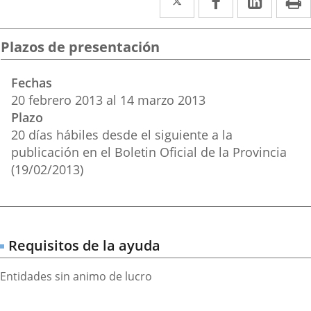
a
a
a
una
una
una
Plazos de presentación
aplicación
aplicación
aplica
Fechas
externa.
externa.
extern
20
febrero
2013
al
14
marzo
2013
Plazo
20 días hábiles desde el siguiente a la
publicación en el Boletin Oficial de la Provincia
(19/02/2013)
Requisitos de la ayuda
Entidades sin animo de lucro