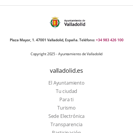
Plaza Mayor, 1. 47001 Valladolid, España. Teléfono:
+34 983 426 100
Copyright 2025 - Ayuntamiento de Valladolid
valladolid.es
El Ayuntamiento
Tu ciudad
Para ti
This
Turismo
link
Link
Sede Electrónica
will
to
Transparencia
open
external
Participación