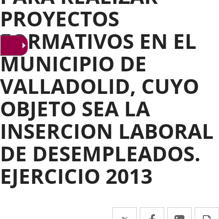
PROYECTOS
FORMATIVOS EN EL
MUNICIPIO DE
VALLADOLID, CUYO
OBJETO SEA LA
INSERCION LABORAL
DE DESEMPLEADOS.
EJERCICIO 2013
Twitter
Enlace
Facebook
Enlace
Linked
Enlace
P