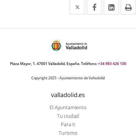
Twitter
Enlace
Facebook
Enlace
Linked
Enlace
P
a
a
a
una
una
una
aplicación
aplicación
aplica
externa.
externa.
extern
Plaza Mayor, 1. 47001 Valladolid, España. Teléfono:
+34 983 426 100
Copyright 2025 - Ayuntamiento de Valladolid
valladolid.es
El Ayuntamiento
Tu ciudad
Para ti
This
Turismo