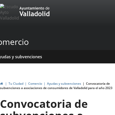
Portal
Jump to content
Web
del
Ayuntamiento
omercio
de
Valladolid
ome
rvicios
entros
yudas y subvenciones
ormativas
blicaciones
ticias
genda
Home
Tu Ciudad
Comercio
Ayudas y subvenciones
Convocatoria de
subvenciones a asociaciones de consumidores de Valladolid para el año 2023
Convocatoria de