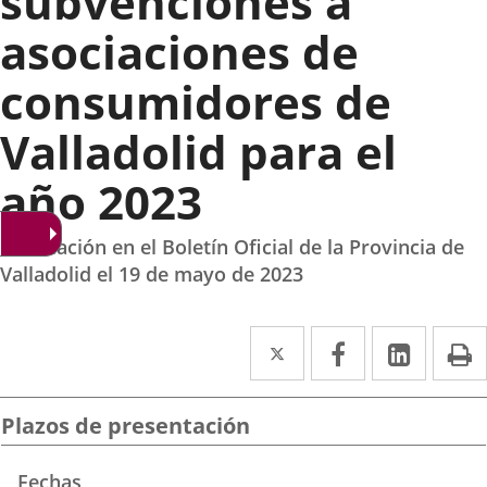
subvenciones a
asociaciones de
consumidores de
Valladolid para el
año 2023
Publicación en el Boletín Oficial de la Provincia de
Valladolid el 19 de mayo de 2023
Twitter
Enlace
Facebook
Enlace
Linked
Enlace
P
a
a
a
una
una
una
Plazos de presentación
aplicación
aplicación
aplica
Fechas