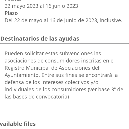
externa.
externa.
extern
22
mayo
2023
al
16
junio
2023
Plazo
Del 22 de mayo al 16 de junio de 2023, inclusive.
Destinatarios de las ayudas
Destinatarios
Pueden solicitar estas subvenciones las
de
asociaciones de consumidores inscritas en el
las
Registro Municipal de Asociaciones del
ayudas
Ayuntamiento. Entre sus fines se encontrará la
defensa de los intereses colectivos y/o
individuales de los consumidores (ver base 3ª de
las bases de convocatoria)
vailable files