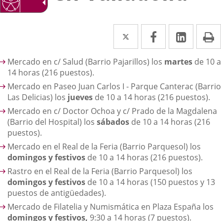
Twitter
Enlace
Facebook
Enlace
Linked
Enlace
P
a
a
a
escripción
Mercado en c/ Salud (Barrio Pajarillos) los
martes
de 10 a
una
una
una
14 horas (216 puestos).
aplicación
aplicación
aplica
Mercado en Paseo Juan Carlos I - Parque Canterac (Barrio
externa.
externa.
extern
Las Delicias) los
jueves
de 10 a 14 horas (216 puestos).
Mercado en c/ Doctor Ochoa y c/ Prado de la Magdalena
(Barrio del Hospital) los
sábados
de 10 a 14 horas (216
puestos).
Mercado en el Real de la Feria (Barrio Parquesol) los
domingos y festivos
de 10 a 14 horas (216 puestos).
Rastro en el Real de la Feria (Barrio Parquesol) los
domingos y festivos
de 10 a 14 horas (150 puestos y 13
puestos de antigüedades).
Mercado de Filatelia y Numismática en Plaza España los
domingos y festivos,
9:30 a 14 horas (7 puestos).