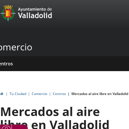
Portal
Jump to content
Web
del
Ayuntamiento
omercio
de
Valladolid
ome
rvicios
entros
yudas
ormativas
blicaciones
ticias
genda
ubvenciones
Home
Tu Ciudad
Comercio
Centros
Mercados al aire libre en Valladolid
Mercados al aire
libre en Valladolid