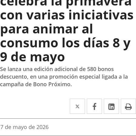
celebra la primavera
con varias iniciativas
para animar al
consumo los días 8 y
9 de mayo
Se lanza una edición adicional de 580 bonos
descuento, en una promoción especial ligada a la
campaña de Bono Próximo.
Twitter
Enlace
Facebook
Enlace
Linked
Enlace
P
a
a
a
una
una
una
Fecha
7 de mayo de 2026
de
aplicación
aplicación
aplica