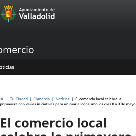
Portal
Jump to content
Web
del
Ayuntamiento
omercio
de
Valladolid
ome
rvicios
entros
yudas
ormativas
blicaciones
oticias
genda
ubvenciones
Home
Tu Ciudad
Comercio
Noticias
El comercio local celebra la
primavera con varias iniciativas para animar al consumo los días 8 y 9 de mayo
El comercio local