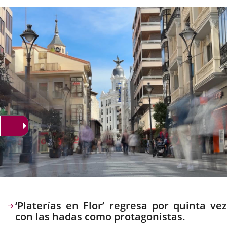
la
noticia
externa.
externa.
extern
Descripción
‘Platerías en Flor’ regresa por quinta vez
con las hadas como protagonistas.