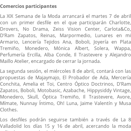
Comercios participantes
La XIX Semana de la Moda arrancará el martes 7 de abril
con un primer desfile en el que participarán Charlotte,
Drovers, No Drama, Zeiss Vision Center, Carlota&Co,
D’Ram Zapatos, Reinas, Marpormedio, Lunares en mi
Armario, Lencería Tejidos Ana, Boboli, Joyería en Plata
Tremiño, Monedero, Mónica Albert, Solera, Wappa,
Perfumería Ercilla, Alba Conde, Il Trastevere y Alejandro
Maillo Atelier, encargado de cerrar la jornada.
La segunda sesión, el miércoles 8 de abril, contará con las
propuestas de Majaymajo, El Probador de Ada, Mercería
Conchita, Amelia et Toi, Centro Óptico Doctrinos, D’Ram
Zapatos, Boboli, Motobasic, Azabache, Hippysiddy Vintage,
Monedero, Skull, Óptica Tremiño, Il Trastevere, Avore,
Mímate, Nunnay Íntimo, Oh! Luna, Jaime Valentín y Musa
Clothes.
Los desfiles podrán seguirse también a través de La 8
Valladolid los días 15 y 16 de abril, acercando la moda