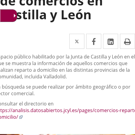
de comercios en
Castilla y León
Twitter
Enlace
Facebook
Enlace
Linked
Enlace
P
a
a
a
escripción
pacio público habilitado por la Junta de Castilla y León en el
una
una
una
ue se muestra la información de aquellos comercios que
aplicación
aplicación
aplica
alizan reparto a domicilio en las distintas provincias de la
omunidad, incluida Valladolid.
externa.
externa.
extern
a búsqueda se puede realizar por ámbito geográfico o por
ector comercial.
nsultar el directorio en
ttps://analisis.datosabiertos.jcyl.es/pages/comercios-repart
Enlace
micilio/
a
una