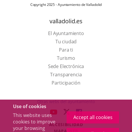
Copyright 2025 - Ayuntamiento de Valladolid
valladolid.es
El Ayuntamiento
Tu ciudad
Para ti
This
Turismo
link
Link
Sede Electrónica
will
to
Transparencia
open
external
Participación
in
application.
a
Otras webs del ayuntamiento
Use of cookies
pop-
aderSocial
LINK
LINK
LINK
This website uses
up
Accept all cookies
TO
TO
TO
cookies to improve
window.
ACCESIBILIDAD
EXTERNAL
EXTERNAL
EXTERNAL
your browsing
MAPA WEB