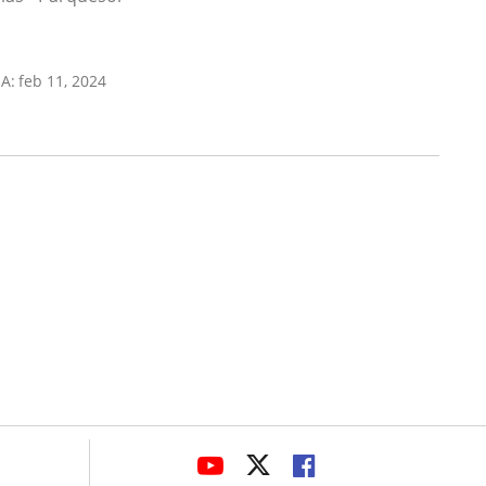
A:
feb 11, 2024
avaHeaderSocial
LINK
LINK
LINK