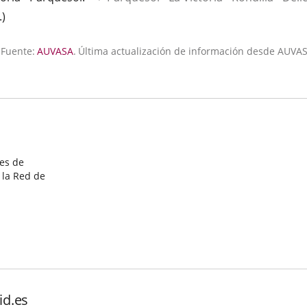
licación
.
)
terna.
Fuente:
AUVASA
.
Última actualización de información desde AUVAS
ión
.
les de
 la Red de
id.es