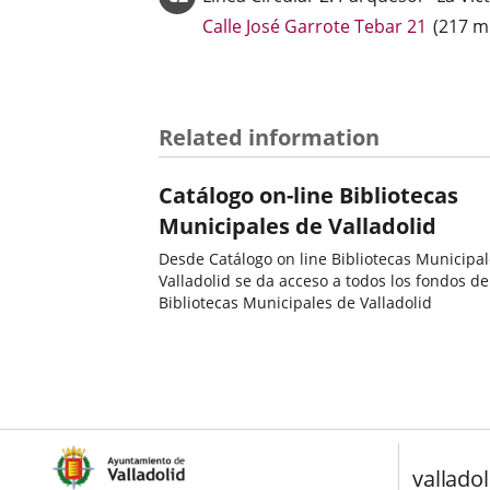
ap
Enlace
Calle José Garrote Tebar 21
(
217
m
ex
a
una
aplicac
externa
Related information
Catálogo on-line Bibliotecas
Municipales de Valladolid
Desde Catálogo on line Bibliotecas Municipa
Valladolid se da acceso a todos los fondos de
Bibliotecas Municipales de Valladolid
valladol