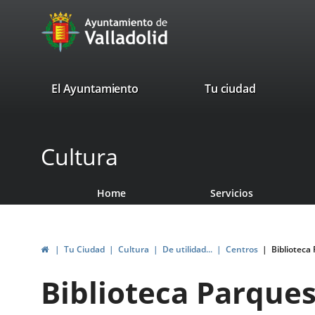
Portal
Jump to content
avaTop
Web
del
Ayuntamiento
valladolid.es
El Ayuntamiento
Tu ciudad
de
Valladolid
Cultura
Home
Servicios
Home
Tu Ciudad
Cultura
De utilidad...
Centros
Biblioteca
Biblioteca Parques