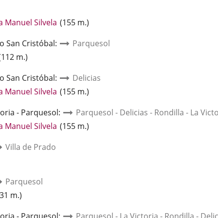
na
plicación
Enlace
a Manuel Silvela
(
155
m.
)
xterna.
a
no San Cristóbal
:
una
Parquesol
aplicación
nlace
(
112
m.
)
externa.
no San Cristóbal
na
:
Delicias
plicación
Enlace
a Manuel Silvela
(
155
m.
)
xterna.
a
toria - Parquesol
una
:
Parquesol - Delicias - Rondilla - La Vict
aplicación
Enlace
a Manuel Silvela
(
155
m.
)
externa.
a
Villa de Prado
una
aplicación
externa.
Parquesol
lace
31
m.
)
toria - Parquesol
a
:
Parquesol - La Victoria - Rondilla - Deli