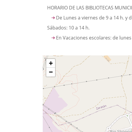
HORARIO DE LAS BIBLIOTECAS MUNIC
De Lunes a viernes de 9 a 14 h. y d
Sábados: 10 a 14 h.
En Vacaciones escolares: de lunes 
¿Dónde
Skip
+
map
estamos?
−