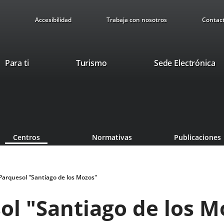
Accesibilidad
Trabaja con nosotros
Contac
This
Li
Para ti
Turismo
Sede Electrónica
link
to
will
ex
open
ap
in
a
pop-
Centros
Normativas
Publicaciones
up
window.
 Parquesol "Santiago de los Mozos"
ol "Santiago de los M