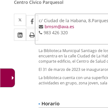
Centro Cívico Parquesol
Dirección
Twitter
Enlace
Facebook
Enlace
Postal
c/ Ciudad de la Habana, 8.
Parques
a
a
address
Email
bmsm@ava.es
Linkedin
Enlace
Print
Phones
983 426 320
una
una
a
aplicación
aplicación
una
externa.
Descripción
externa.
La Biblioteca Municipal Santiago de lo
aplicación
encuentra en la calle Ciudad de La Hab
comparte edificio, el Centro de Salud d
externa.
El 31 de marzo de 2023 se inauguraron 
La biblioteca cuenta con una superfici
actividades en grupo, zona joven, sala 
Horario