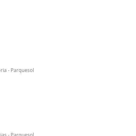
oria - Parquesol
cias - Parquesol