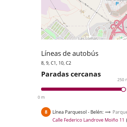
Líneas de autobús
8
,
9
,
C1
,
10
,
C2
Paradas cercanas
250 
0 m
8
Línea
Parquesol - Belén
:
Parqu
E
Calle Federico Landrove Moiño 11
a