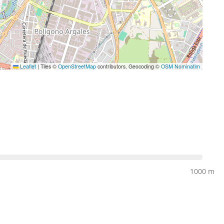
Leaflet
|
Tiles ©
OpenStreetMap
contributors. Geocoding ©
OSM Nominatim
1000 m