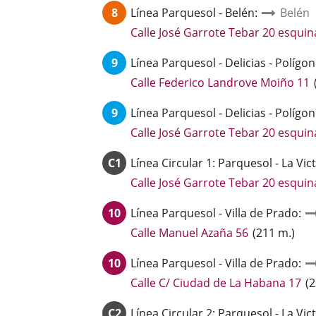
8
Línea
Parquesol - Belén
:
Belén
u
a
Calle José Garrote Tebar 20 esquin
e
9
Línea
Parquesol - Delicias - Polígo
E
Calle Federico Landrove Moiño 11
a
9
Línea
Parquesol - Delicias - Polígo
u
a
Calle José Garrote Tebar 20 esquin
e
C1
Línea
Circular 1: Parquesol - La Vic
Calle José Garrote Tebar 20 esquin
10
Línea
Parquesol - Villa de Prado
:
Enlace
Calle Manuel Azaña 56
(
211
m.
)
a
10
Línea
Parquesol - Villa de Prado
una
:
aplicación
En
Calle C/ Ciudad de La Habana 17
(
2
externa.
a
C2
Línea
Circular 2: Parquesol - La Vic
un