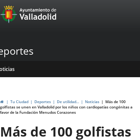
Portal
Jump to content
Web
del
Ayuntamiento
eportes
de
Valladolid
ome
rvicios
entros
ormativas
blicaciones
oticias
genda
Home
Tu Ciudad
Deportes
De utilidad...
Noticias
Más de 100
golfistas se unen en Valladolid por los niños con cardiopatías congénitas a
favor de la Fundación Menudos Corazones
Más de 100 golfistas