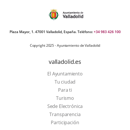
Plaza Mayor, 1. 47001 Valladolid, España. Teléfono:
+34 983 426 100
Copyright 2025 - Ayuntamiento de Valladolid
valladolid.es
El Ayuntamiento
Tu ciudad
Para ti
This
Turismo
link
Link
Sede Electrónica
will
to
Transparencia
open
external
Participación