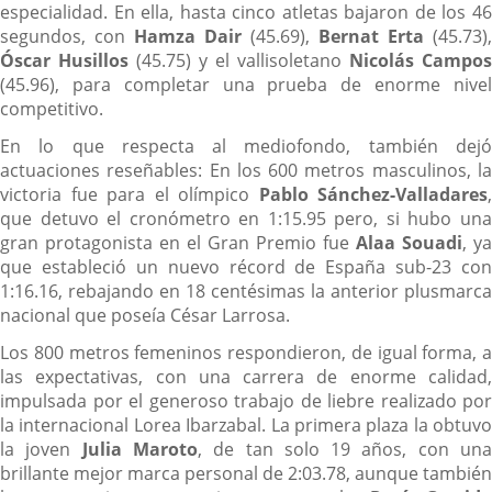
especialidad. En ella, hasta cinco atletas bajaron de los 46
segundos, con
Hamza Dair
(45.69),
Bernat Erta
(45.73),
Óscar Husillos
(45.75) y el vallisoletano
Nicolás Campos
(45.96), para completar una prueba de enorme nivel
competitivo.
En lo que respecta al mediofondo, también dejó
actuaciones reseñables: En los 600 metros masculinos, la
victoria fue para el olímpico
Pablo Sánchez-Valladares
,
que detuvo el cronómetro en 1:15.95 pero, si hubo una
gran protagonista en el Gran Premio fue
Alaa Souadi
, ya
que estableció un nuevo récord de España sub-23 con
1:16.16, rebajando en 18 centésimas la anterior plusmarca
nacional que poseía César Larrosa.
Los 800 metros femeninos respondieron, de igual forma, a
las expectativas, con una carrera de enorme calidad,
impulsada por el generoso trabajo de liebre realizado por
la internacional Lorea Ibarzabal. La primera plaza la obtuvo
la joven
Julia Maroto
, de tan solo 19 años, con un
brillante mejor marca personal de 2:03.78, aunque también