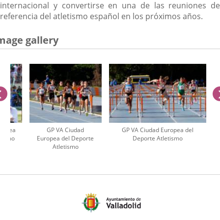
internacional y convertirse en una de las reuniones de
referencia del atletismo español en los próximos años.
mage gallery
previus
uropea
GP VA Ciudad
GP VA Ciudad Europea del
etismo
Europea del Deporte
Deporte Atletismo
Atletismo
umber
iders: