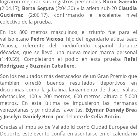
lograron mejorar sus registros personales
Rocío Garrid
(2:04.17),
Berta Segura
(2:04.30) y la atleta sub-20
Claudia
Gutiérrez
(2:06.17), confirmando el excelente nivel
colectivo de la prueba.
En los 800 metros masculinos, el triunfo fue para el
vallisoletano
Pedro Viciosa
, hijo del legendario atleta Isaa
Viciosa, referente del mediofondo español durante
décadas, que se llevó una nueva mejor marca personal
(1:49.59). Completaron el podio en esta prueba
Rafal
Rodríguez
y
Guzmán Caballero
.
Son los resultados más destacados de un Gran Premio que
también ofreció buenos resultados deportivos en
disciplinas como la jabalina, lanzamiento de disco, vallas,
obstáculos, 100 y 200 metros, 600 metros, altura o 5.000
metros. En esta última se impusieron las hermanas
venezolanas, y principales favoritas,
Edymar Daniely Bre
y
Joselyn Daniely Brea
, por delante de
Celia Antón.
Gracias al impulso de Valladolid como Ciudad Europea del
Deporte, este evento confía en asentarse en el calendario