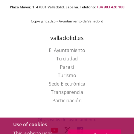
Plaza Mayor, 1. 47001 Valladolid, España. Teléfono:
+34 983 426 100
Copyright 2025 - Ayuntamiento de Valladolid
valladolid.es
El Ayuntamiento
Tu ciudad
Para ti
This
Turismo
link
Link
Sede Electrónica
will
to
Transparencia
open
external
Participación
in
application.
a
Otras webs del ayuntamiento
Use of cookies
pop-
aderSocial
LINK
LINK
LINK
This website uses
up