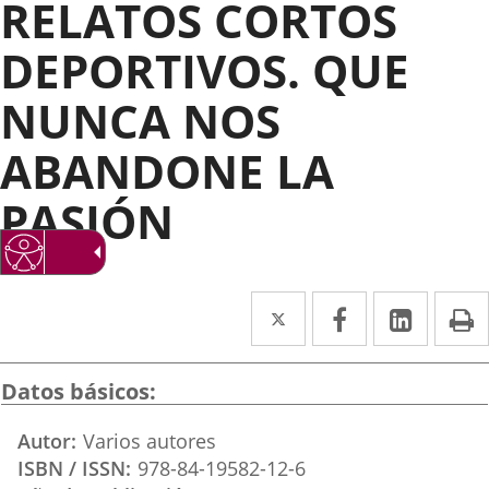
RELATOS CORTOS
DEPORTIVOS. QUE
NUNCA NOS
ABANDONE LA
PASIÓN
Twitter
Enlace
Facebook
Enlace
Linked
Enlace
P
a
a
a
una
una
una
Datos básicos
aplicación
aplicación
aplica
Autor
Varios autores
externa.
externa.
extern
ISBN / ISSN
978-84-19582-12-6