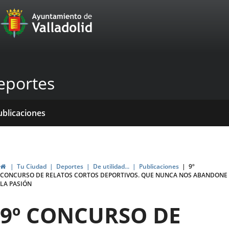
Portal
Jump to content
Web
del
Ayuntamiento
eportes
de
Valladolid
ome
rvicios
entros
ormativas
ublicaciones
ticias
genda
Home
Tu Ciudad
Deportes
De utilidad...
Publicaciones
9º
CONCURSO DE RELATOS CORTOS DEPORTIVOS. QUE NUNCA NOS ABANDONE
LA PASIÓN
9º CONCURSO DE