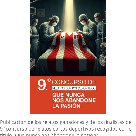
la
Portada
Descripción
Publicación de los relatos ganadores y de los finalistas del
9º concurso de relatos cortos deportivos recogidos con el
título "Que nunca nos abandone la pasión".