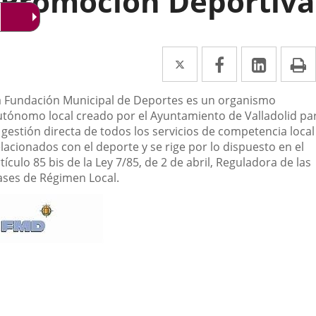
Promoción Deportiva
Twitter
Enlace
Facebook
Enlace
Linked
Enlace
P
a
a
a
escripción
a Fundación Municipal de Deportes es un organismo
una
una
una
utónomo local creado por el Ayuntamiento de Valladolid pa
aplicación
aplicación
aplica
 gestión directa de todos los servicios de competencia local
lacionados con el deporte y se rige por lo dispuesto en el
externa.
externa.
extern
tículo 85 bis de la Ley 7/85, de 2 de abril, Reguladora de las
ases de Régimen Local.