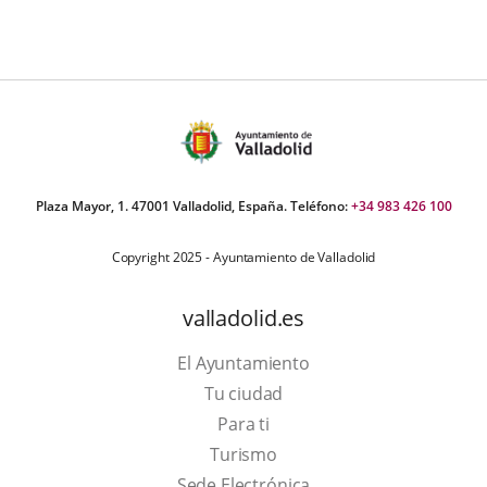
Plaza Mayor, 1. 47001 Valladolid, España. Teléfono:
+34 983 426 100
Copyright 2025 - Ayuntamiento de Valladolid
valladolid.es
El Ayuntamiento
Tu ciudad
Para ti
This
Turismo
link
Link
Sede Electrónica