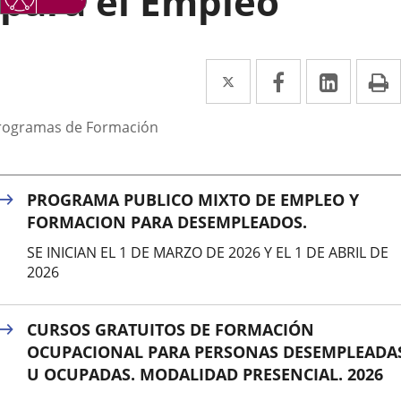
para el Empleo
Twitter
Enlace
Facebook
Enlace
Linked
Enlace
P
a
a
a
escripción
rogramas de Formación
una
una
una
aplicación
aplicación
aplica
externa.
externa.
extern
PROGRAMA PUBLICO MIXTO DE EMPLEO Y
FORMACION PARA DESEMPLEADOS.
SE INICIAN EL 1 DE MARZO DE 2026 Y EL 1 DE ABRIL DE
2026
CURSOS GRATUITOS DE FORMACIÓN
OCUPACIONAL PARA PERSONAS DESEMPLEADA
U OCUPADAS. MODALIDAD PRESENCIAL. 2026